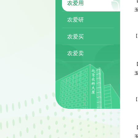
农爱用
农爱研
农爱买
农爱卖