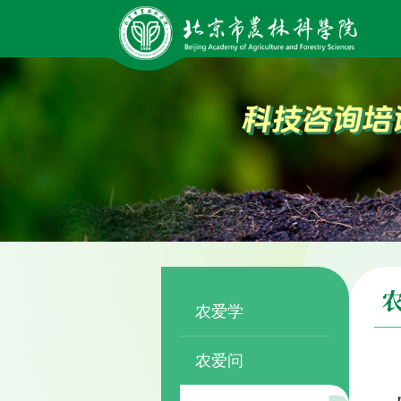
农爱学
农爱问