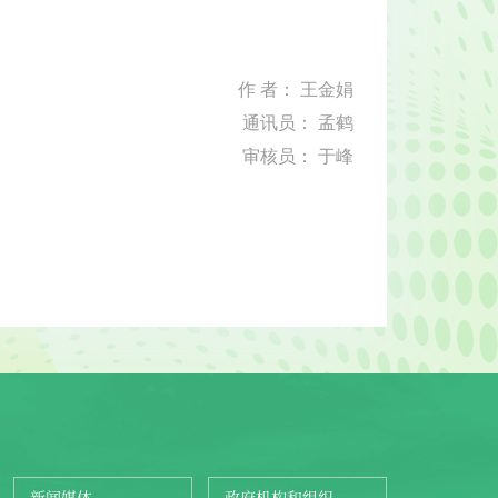
作 者： 王金娟
通讯员： 孟鹤
审核员： 于峰
新闻媒体
政府机构和组织