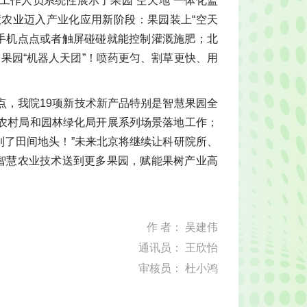
工作人员系统性展示了果园“空天地”一体化监
农业迈入产业化应用新阶段：果园装上“空天
，手机点点或者触屏碰碰就能控制灌溉施肥‌；北
了果园“机器人天团”！喷药更匀、割草更快、用
点，我院19项新技术新产品特别是智慧果园全
农村局和园林绿化局开展系列场景落地工作；
到了田间地头！”未来北京将继续让科研院所、
把智慧农业技术送到更多果园，赋能果树产业高
作 者： 吴建伟
通讯员： 王欣怡
审核员： 杜小鸿