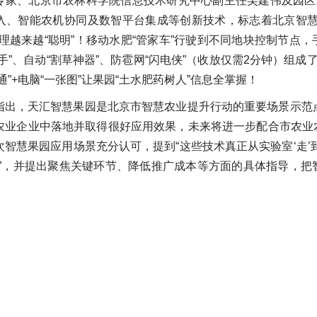
专家、北京市农林科学院信息技术研究中心副主任吴建伟及园区
入、智能农机协同及数智平台集成等创新技术，标志着北京智慧
树管理越来越“聪明”！移动水肥“管家车”行驶到不同地块控制节点
手”、自动“割草神器”、防雹网“闪电侠”（收放仅需2分钟）组成
通”+电脑“一张图”让果园“土水肥药树人”信息全掌握！
指出，天汇智慧果园是北京市智慧农业提升行动的重要场景示范
农业企业中落地并取得很好应用效果，未来将进一步配合市农业
智慧果园应用场景充分认可，提到“这些技术真正从实验室‘走’
手”，并提出聚焦关键环节、降低推广成本等方面的具体指导，