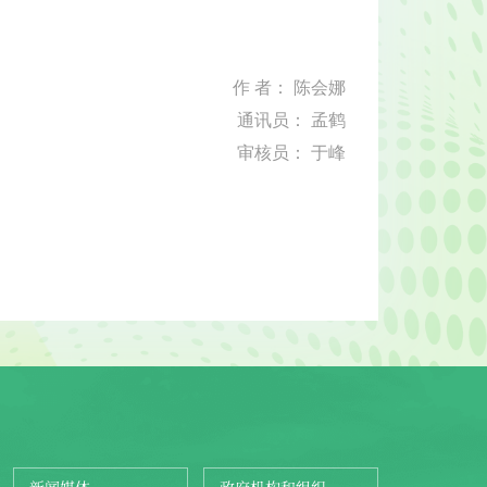
作 者： 陈会娜
通讯员： 孟鹤
审核员： 于峰
新闻媒体
政府机构和组织