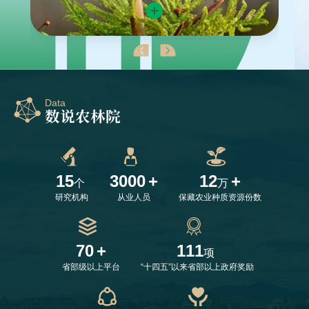
Data
数说农林院
15
3000
+
12
+
个
万
研究机构
从业人员
保藏农业种质资源份数
70
+
111
项
省部级以上平台
“十四五”以来省部以上政府奖励