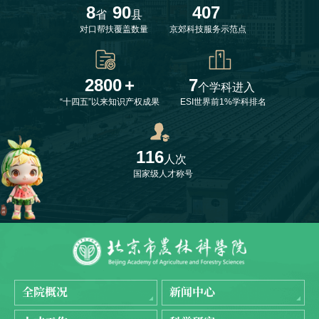
8
90
407
省
县
对口帮扶覆盖数量
京郊科技服务示范点
2800
+
7
个学科进入
“十四五”以来知识产权成果
ESI世界前1%学科排名
116
人次
国家级人才称号
全院概况
新闻中心