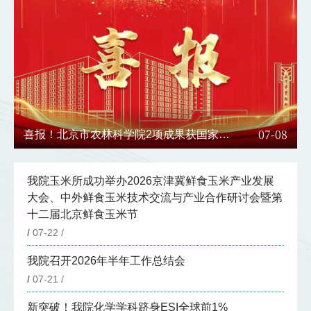
8
07-01
我院在北京市直机关“两优一先”表彰中荣获3
个奖项
我院玉米所成功举办2026京津冀鲜食玉米产业发展
大会、中外鲜食玉米技术交流与产业合作研讨会暨第
十二届北京鲜食玉米节
/
07-22 /
我院召开2026年半年工作总结会
/
07-21 /
新突破！我院化学学科跻身ESI全球前1%