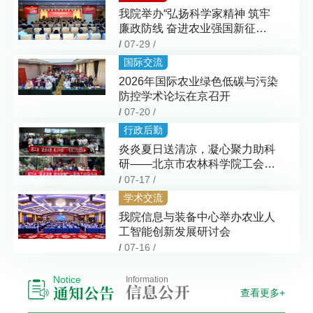
我院举办“弘扬科学家精神 筑牢
廉政防线 奋进农业强国新征
程”主题宣讲活动
/
07-29 /
国际交流
2026年国际农业绿色低碳与污染
防控学术论坛在京召开
/
07-20 /
行政后勤
炎炎夏日送清凉，凝心聚力助科
研——北京市农林科学院工会组
织开展“夏送清凉”慰问活动
/
07-17 /
学术交流
我院信息与装备中心举办农业人
工智能创新发展研讨会
/
07-16 /
Notice
Information
信息公开
通知公告
查看更多+