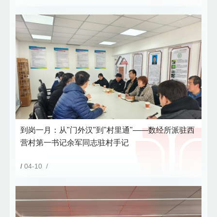
到岗一月：从"门外汉"到"村里通"——数经所派驻西
营村第一书记余军同志驻村手记
/
04-10 /