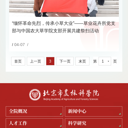
“缅怀革命先烈，传承小草大业”——草业花卉所党支
部与中国农大草学院支部开展共建祭扫活动
/
04-07 /
首页
上一页
3
下一页
末页
第
1
页
全院概况
新闻中心
人才工作
科学研究