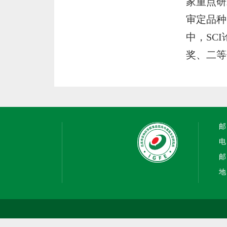
家重点研
审定品种
中，SC
奖、二等
邮
电
邮 
地